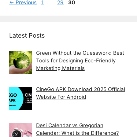
Page
Page
Page
←
Previous
1
…
29
30
Latest Posts
Green Without the Guesswork: Best
Tools for Designing Eco-Friendly
Marketing Materials
CineGo APK Download 2025 Official
Website For Android
Desi Calendar vs Gregorian
Calendar: What is the Difference?