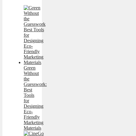
Green
Without
the
Guesswork:
Best
Tools
for
Designing
Eco-
Friendly
Marketing
Materials