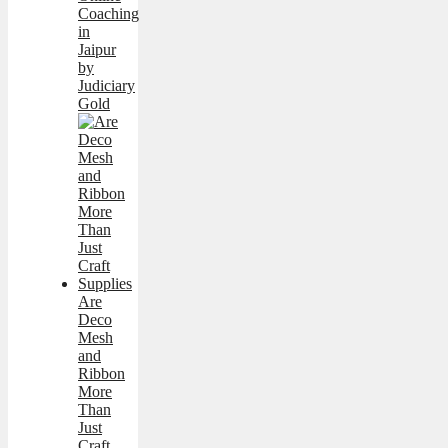
Coaching
in
Jaipur
by
Judiciary
Gold
Are
Deco
Mesh
and
Ribbon
More
Than
Just
Craft