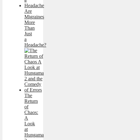
Are
Migraines
More
Than
Just
a
Headache?
Thе
Rеturn
of
Chaos:
A
Look
at
Hungama