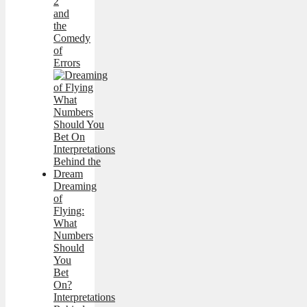
2
and
thе
Comеdy
of
Errors
Dreaming
of
Flying:
What
Numbers
Should
You
Bet
On?
Interpretations