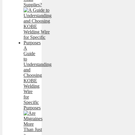
Supplies?
A
Guide
to
Understanding
and
Choosing
KOBE
Welding
Wire
for
Specific
Purposes