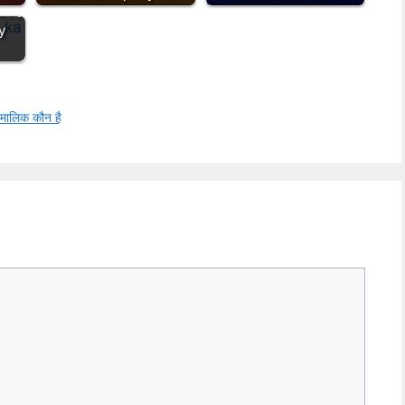
न है
y
 मालिक कौन है