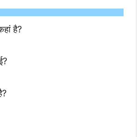
हां है?
ई?
ै?