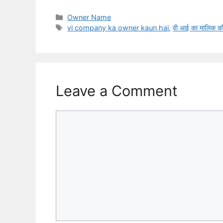
Categories
Owner Name
Tags
vi company ka owner kaun hai
,
वी आई का मालिक कौ
Leave a Comment
Comment